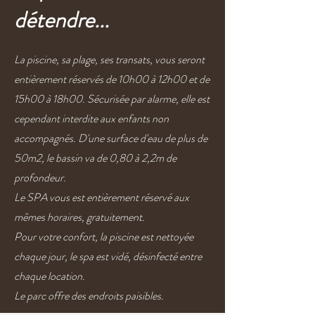
détendre...
La piscine, sa plage, ses transats, vous seront
entièrement réservés de 10h00 à 12h00 et de
15h00 à 18h00. Sécurisée par alarme, elle est
cependant interdite aux enfants non
accompagnés. D'une surface d'eau de plus de
50m2, le bassin va de 0,80 à 2,2m de
profondeur.
Le SPA vous est entièrement réservé aux
mêmes horaires, gratuitement.
Pour votre confort, la piscine est nettoyée
chaque jour, le spa est vidé, désinfecté entre
chaque location.
Le parc offre des endroits paisibles.